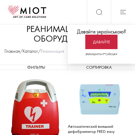
РЕАНИМАЦИОННОЕ
Давайте українською?
ОБОРУДОВАНИЕ
ДАВАЙТЕ
Главная
/
Каталог
/
Реанимация
ЗАЛИШИТИ Р*СІЙСЬКУ
ФИЛЬТРЫ
СОРТИРОВКА
Автоматический внешний
дефибриллятор FRED easy