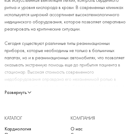
как искусственная вентиляция легких, контроль сердечного
ритма и уровня кислорода в крови. В современных клиниках
используется широкий ассортимент высокотехнологичного
медицинского оборудования, которое позволяет оперативно
реагировать на критические ситуации.
Сегодня существуют различные типы реанимационных
приборов, которые необходимы не только в больничных
палатах, но и в реанимационных автомобилях, что позволяет
оказывать экстренную помощь еще до прибытия пациента в
стационар. Высокая стоимость современного
медоборудования оправдана его незаменимой ролью в
спасении жизней, а правильный выбор такого оборудования
Развернуть
является критически важным для каждой медицинской
учреждения.
ЧТО ТАКОЕ РЕАНИМАЦИОННОЕ
КАТАЛОГ
КОМПАНИЯ
ОБОРУДОВАНИЕ И ЕГО ОСНОВНЫЕ
Кардиология
О нас
ФУНКЦИИ?