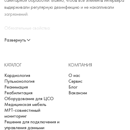
санитарной обработки. Важно, чтобы все элементы интерьера
выдерживали регулярную дезинфекцию и не накапливали
загрязнений.
Обязательные свойства:
Развернуть
Нержавеющая конструкция всех рабочих поверхностей и
каркасов;
Герметичный корпус у тумб, шкафов, столов, исключающий
КАТАЛОГ
КОМПАНИЯ
скопление влаги;
Кардиология
О нас
Антикоррозийный материал изготовления мебели;
Пульмонология
Сервис
Возможность легкой мойки и обработки
Реанимация
Блог
Реабилитация
Вакансии
дезинфицирующими растворами;
Оборудование для ЦСО
Повышенная устойчивость к износу и механическим
Медицинская мебель
МРТ-совместимый
повреждениям.
мониторинг
Решение для подключения и
Особое внимание уделяется столам, тележкам, рабочим
управления данными