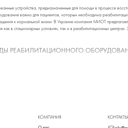
анные устройства, предназначенные для помощи в процессе восст
орудование важно для пациентов, которым необходима реабилитация
ращения к нормальной жизни. В Украине компания МИОТ предлага
я как в стационарных условиях, так и в реабилитационных центрах.
ДЫ РЕАБИЛИТАЦИОННОГО ОБОРУДОВА
илитационного оборудования, которое соответствует потребностям
вать двигательную функцию конечностей после травм или хирургиче
чшению координации.
осстановления функций после инсульта. Они поддерживают терапию 
иентам с проблемами позвоночника, в частности после травм или о
КОМПАНИЯ
КОНТАКТЫ
О нас
info@m