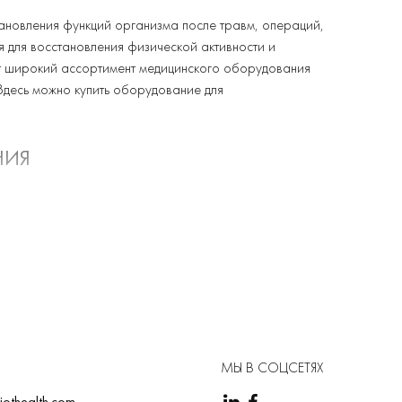
ановления функций организма после травм, операций,
 для восстановления физической активности и
ет широкий ассортимент медицинского оборудования
 Здесь можно купить оборудование для
НИЯ
 разных пациентов. Вот несколько примеров:
ских вмешательств. Они способствуют развитию
двигательных функций и восстанавливают способность
пераций, восстанавливать подвижность и укреплять
МЫ В СОЦСЕТЯХ
iothealth.com