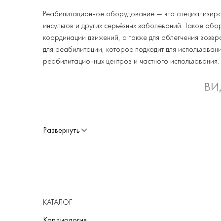
Реабилитационное оборудование — это специализиров
инсультов и других серьёзных заболеваний. Такое об
координации движений, а также для облегчения возв
для реабилитации, которое подходит для использовани
реабилитационных центров и частного использования.
ВИ
На рынке существует множество различных видов реаб
Развернуть
Тренажёры для конечностей помогают восстанавли
двигательной активности, укреплению мышц и улу
Аппараты для лечения инсульта применяются для в
пациента к самостоятельному передвижению.
Тренажёры для спины и позвоночника помогают пац
КАТАЛОГ
мышцы спины.
Кардиология