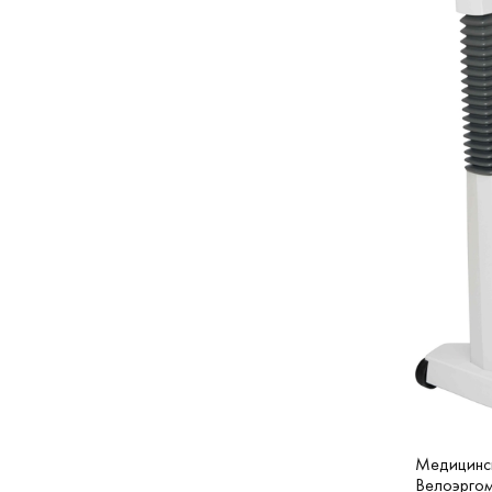
Нет в наличии
(
0
)
Под заказ
(
5
)
Медицинс
Beлоэргом