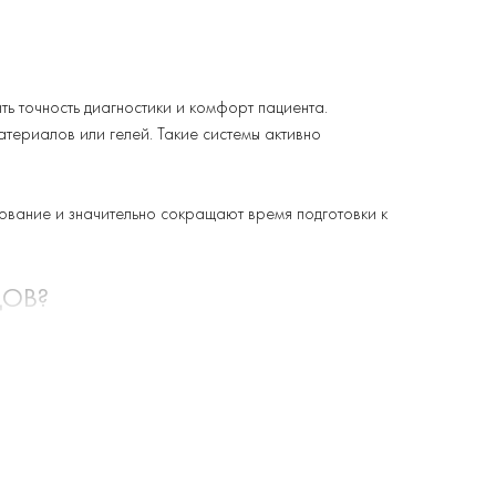
ь точность диагностики и комфорт пациента.
териалов или гелей. Такие системы активно
ование и значительно сокращают время подготовки к
ДОВ?
а, без применения контактного геля или клеевой
 плотный контакт электродов с кожей, что позволяет
очных тестах.