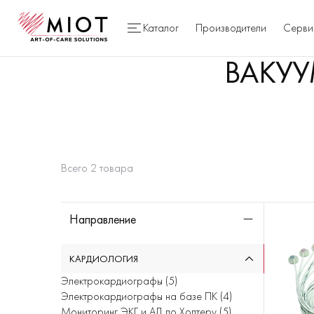
Каталог
Производители
Серви
ВАКУУ
Всего
2
товара
Направление
КАРДИОЛОГИЯ
Электрокардиографы
(
5
)
Электрокардиографы на базе ПК
(
4
)
Мониторинг ЭКГ и АД по Холтеру
(
5
)