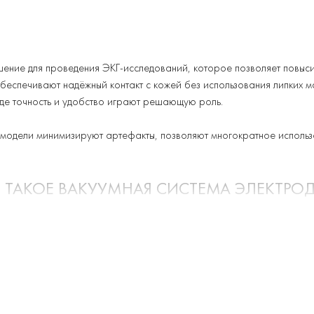
ение для проведения ЭКГ-исследований, которое позволяет повысит
еспечивают надёжный контакт с кожей без использования липких ма
где точность и удобство играют решающую роль.
 модели минимизируют артефакты, позволяют многократное использ
 ТАКОЕ ВАКУУМНАЯ СИСТЕМА ЭЛЕКТРО
воляющая фиксировать электроды на теле пациента с помощью вакуум
трубок и насоса, создающего вакуумное давление. Это обеспечивает
в использовании и возможность быстрой установки даже при нагруз