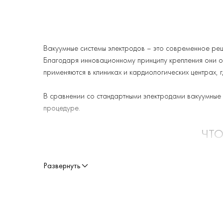
Вакуумные системы электродов – это современное реш
Благодаря инновационному принципу крепления они об
применяются в клиниках и кардиологических центрах, 
В сравнении со стандартными электродами вакуумные
процедуре.
ЧТО
Вакуумная система электродов – это технология, поз
Развернуть
основы. Система состоит из электродов, специальных 
получать более точные ЭКГ-сигналы.
Основное преимущество вакуумных систем – удобство 