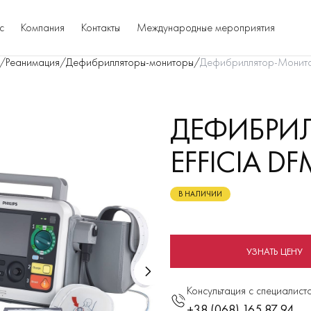
с
Компания
Контакты
Международные мероприятия
/
Реанимация
/
Дефибрилляторы-мониторы
/
Дефибриллятор-Монитор
ДЕФИБРИ
EFFICIA D
В НАЛИЧИИ
УЗНАТЬ ЦЕНУ
Консультация с специалист
+38 (068) 165 87 94