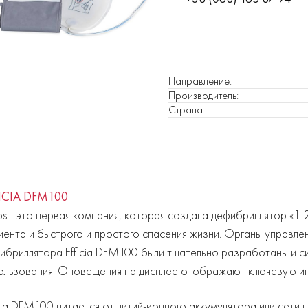
Направление
:
Производитель
:
Страна
:
ICIA DFM100
lips - это первая компания, которая создала дефибриллятор «1
иента и быстрого и простого спасения жизни. Органы управле
ибриллятора Efficia DFM100 были тщательно разработаны и с
ользования. Оповещения на дисплее отображают ключевую ин
icia DFM100 питается от литий-ионного аккумулятора или сети 