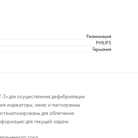
Реанимация
PHILIPS
Германия
-2-3» для осуществления дефибрилляции
ния индикаторы, меню и пиктограммы
истематизированы для облегчения
формацию для текущей задачи.
переменного тока.