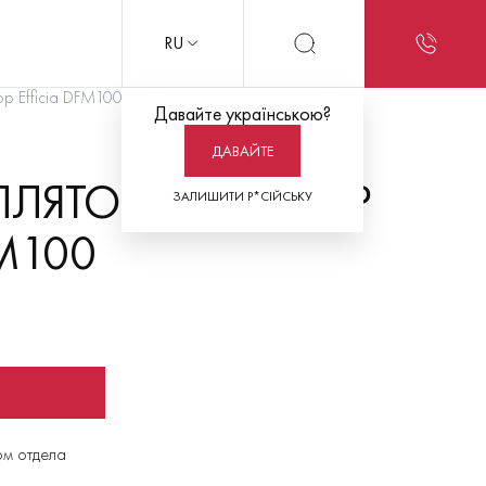
RU
 Efficia DFM100
Давайте українською?
ДАВАЙТЕ
ЛЛЯТОР-МОНИТОР
ЗАЛИШИТИ Р*СІЙСЬКУ
FM100
ом отдела