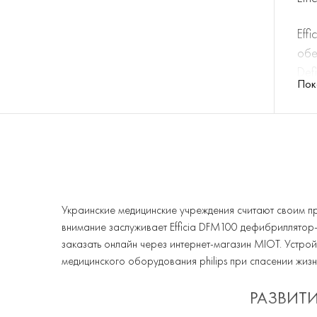
Eff
обе
Def
Пок
AED
воз
тен
В р
зав
наб
Украинские медицинские учреждения считают своим п
отв
внимание заслуживает Efficia DFM100 дефибриллятор-м
чис
заказать онлайн через интернет-магазин MIOT. Устро
дав
медицинского оборудования philips при спасении жизн
сос
РАЗВИТИ
пок