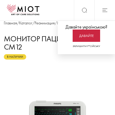
Главная
/
Каталог
/
Реанимация
/
Мониторинг пациента
/
Монитор п
Давайте українською?
ДАВАЙТЕ
МОНИТОР ПАЦИЕНТА EFFICIA
CM12
ЗАЛИШИТИ Р*СІЙСЬКУ
В НАЛИЧИИ