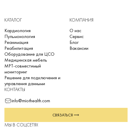
Простое управление
Подходит как для профессионалов, так и для
КАТАЛОГ
КОМПАНИЯ
людей, прошедших базовую подготовку, по
Кардиология
О нас
Пульмонология
Сервис
оказанию первой помощи и СЛР
Реанимация
Блог
Записываемые данные: Регистрация сигнала ЭКГ (2
Реабилитация
Вакансии
Оборудование для ЦСО
часа), регистрация окружающих шумов (2 часа),
Медицинская мебель
регистрация событий (500 событий)
МРТ-совместимый
мониторинг
Решение для подключения и
управления данными
КОНТАКТЫ
info@miothealth.com
СВЯЗАТЬСЯ
МЫ В СОЦСЕТЯХ