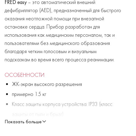
FRED easy
– это автоматический внешний
дефибриллятор (AED), предназначенный для быстрого
оказания неотложной помощи при внезапной
остановке сердца. Прибор разработан для
использования как медицинским персоналом, так и
пользователями без медицинского образования
благодаря четким голосовым и визуальным
подсказкам во время всего процесса реанимации.
ОСОБЕННОСТИ
ЖК-экран высокого разрешения
примерно 1.5 кг
Класс защиты корпуса устройства: IP33 (класс
защиты от пыли и брызг)
Показать больше
Защита пациента: тип BF, устойчивость к
дефибрилляционным разрядам