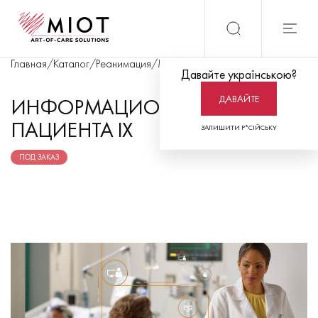
Главная
/
Каталог
/
Реанимация
/
Мониторинг пациента
/
Информаци
Давайте українською?
ДАВАЙТЕ
ИНФОРМАЦИОННЫЙ ЦЕНТР
ПАЦИЕНТА IX
ЗАЛИШИТИ Р*СІЙСЬКУ
ПОД ЗАКАЗ