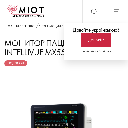
Главная
/
Каталог
/
Реанимация
/
Мониторинг пациента
/
Монитор па
Давайте українською?
ДАВАЙТЕ
МОНИТОР ПАЦИЕНТА
INTELLIVUE MX550
ЗАЛИШИТИ Р*СІЙСЬКУ
ПОД ЗАКАЗ