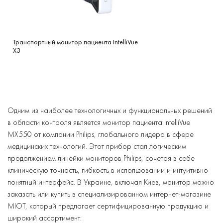
Можно просматривать на экране ЭКГ по 12
отводам, записать фрагмент ЭКГ по 12 отводам,
предварительно просмотреть и записать
Транспортный монитор пациента IntelliVue
зарегистрированные данные ЭКГ и отправить их на
Х3
анализ в подключенный информационный центр.
Результаты анализа можно скачать из
информационного центра. Можно также скачать для
просмотра на мониторе другие ЭКГ по 12 отводам.
Одним из наиболее технологичных и функциональных решений
Можно напечатать протокол анализа ЭКГ по 12
в области контроля является монитор пациента IntelliVue
отводам, содержащий и загруженные результаты
MX550 от компании Philips, глобального лидера в сфере
анализа и карту ST. Функцию 12-Lead Export и 12-Lead
медицинских технологий. Этот прибор стал логическим
Lock/Unlock на информационном центре можно
продолжением линейки мониторов Philips, сочетая в себе
запустить дистанционным способом с монитора.
клиническую точность, гибкость в использовании и интуитивно
понятный интерфейс. В Украине, включая Киев, монитор можно
Для измерения параметров дыхания монитор
заказать или купить в специализированном интернет-магазине
использует измерение торакального импеданса
MIOT, который предлагает сертифицированную продукцию и
между парой электродов ЭКГ, наложенных на грудь
широкий ассортимент.