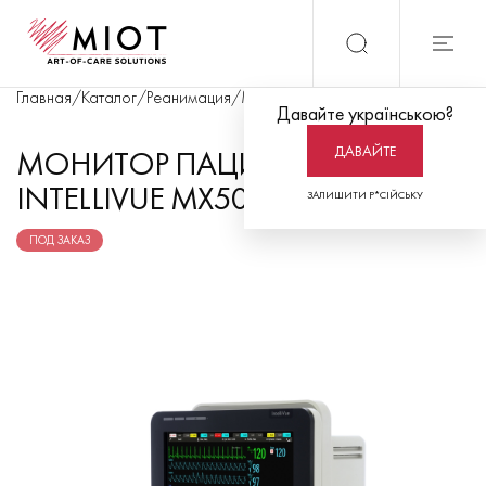
Главная
/
Каталог
/
Реанимация
/
Мониторинг пациента
/
Монитор па
Давайте українською?
ДАВАЙТЕ
МОНИТОР ПАЦИЕНТА
INTELLIVUE MX500
ЗАЛИШИТИ Р*СІЙСЬКУ
ПОД ЗАКАЗ