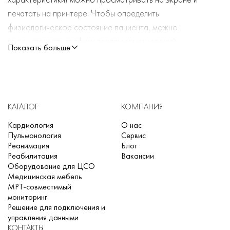
печатать на принтере. Чтобы определить
физиологическое состояние пациента, можно
просматривать графики тенденции измерений.
Показать больше
Дисплей с датчиком окружающего освещения
автоматически регулирует яркость экрана, чтобы
поддерживать читаемость почти при любом
освещении.
КАТАЛОГ
КОМПАНИЯ
К монитору можно подключить второй дисплей, на
котором будет отображаться то же содержимое,
Кардиология
О нас
Пульмонология
Сервис
что и на главном мониторе.
Реанимация
Блог
Монитор можно подключить к информационному
Реабилитация
Вакансии
центру через сеть с помощью одного из следующих
Оборудование для ЦСО
Медицинская мебель
интерфейсов:
МРТ-совместимый
• обычная кабельная LAN;
мониторинг
• беспроводная LAN;
Решение для подключения и
управления данными
Можно просматривать на экране ЭКГ по 12
КОНТАКТЫ