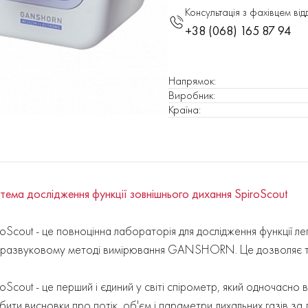
Консультація з фахівцем від
+38 (068) 165 87 94
Напрямок
:
Виробник
:
Країна
:
тема дослідження функції зовнішнього дихання SpiroScout
roScout - це повноцінна лабораторія для дослідження функції л
тразвуковому методі вимірювання GANSHORN. Це дозволяє точ
roScout - це перший і єдиний у світі спірометр, який одночасно 
бити висновки про потік, об'єм і параметри дихальних газів з