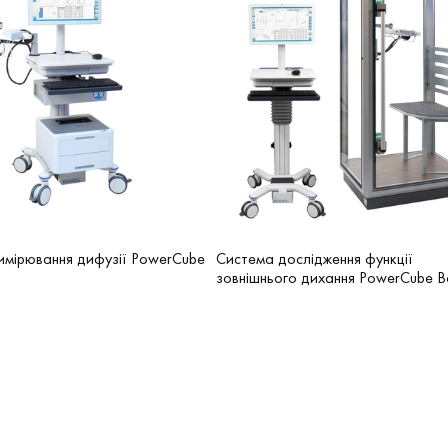
имірювання дифузії PowerCube
Система дослідження функції
зовнішнього дихання PowerCube 