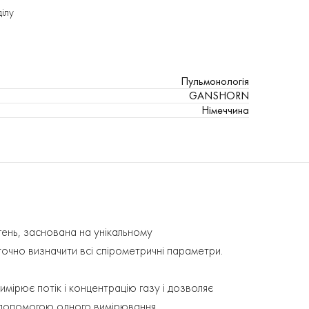
ділу
Пульмонологія
GANSHORN
Німеччина
егень, заснована на унікальному
но визначити всі спірометричні параметри.
вимірює потік і концентрацію газу і дозволяє
а допомогою одного вимірювання.