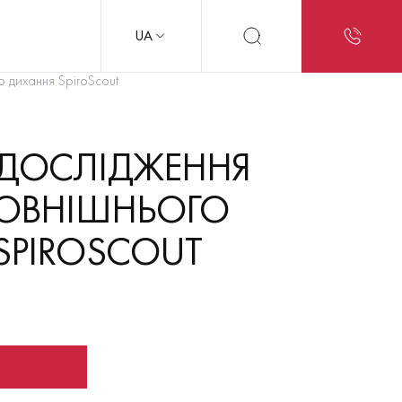
UA
о дихання SpiroScout
 ДОСЛІДЖЕННЯ
ЗОВНІШНЬОГО
SPIROSCOUT