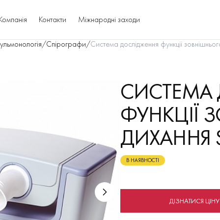
Компанія
Контакти
Міжнародні заходи
ульмонологія
/
Спірографи
/
Система дослідження функції зовнішньог
СИСТЕМА
ФУНКЦІЇ 
ДИХАННЯ 
В НАЯВНОСТІ
ДІЗНАТИСЯ ЦІНУ