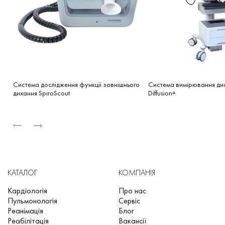
Численні опції: легка інтеграція дифузії та/або
провокації (Diffusion, FRC Washout, ROS, Provo.X,
P0,1/Pmax, ROCC, Rhinomanometry)
Міцна та надійна конструкція
Система дослідження функції зовнішнього
Система вимірювання ди
дихання SpiroScout
Diffusion+
КАТАЛОГ
КОМПАНІЯ
Кардіологія
Про нас
Пульмонологія
Сервіс
Реанімація
Блог
Реабілітація
Вакансії