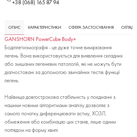
+38 (068) 165 87 94
ОПИС
ХАРАКТЕРИСТИКИ
СФЕРА ЗАСТОСУВАННЯ
ОГЛЯД
GANSHORN PowerCube Body+
Бодіплетизмографія - це дуже точне вимірювання
легень. Вона використовується для виявлення складних
або змішаних легеневих патологій, які не можуть бути
діагностовані за допомогою звичайних тестів функції
легень.
Найвища довгострокова стабільність у поєднанні з
нашими новими алгоритмами аналізу дозволяє з
самого початку диференціювати астму, ХОЗЛ,
обмеження або комбінацію цих станів, лише одним
поглядом на форму хвилі.