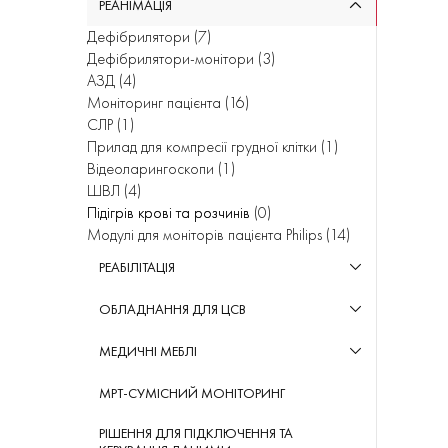
РЕАНІМАЦІЯ
Бодіплетизмографія
(
1
)
ЕКГ під навантаженням
(
4
)
Дефібрилятори
(
7
)
Дифузійні тести
(
1
)
Кардіореабілітаційна система
(
1
)
Дефібрилятори-монітори
(
3
)
Пульмонологічні тести під навантаженням
(
5
)
Вакуумні системи електродів
(
2
)
АЗД
(
4
)
Програмне забезпечення для обладнання
Моніторинг пацієнта
(
16
)
(
4
)
СЛР
(
1
)
Прилад для компресії грудної клітки
(
1
)
Відеоларингоскопи
(
1
)
ШВЛ
(
4
)
Підігрів крові та розчинів
(
0
)
Модулі для моніторів пацієнта Philips
(
14
)
РЕАБІЛІТАЦІЯ
Велоергометри
(
4
)
ОБЛАДНАННЯ ДЛЯ ЦСВ
Реабілітаційні бігові доріжки
(
2
)
Комплексне проєктне рішення
(
1
)
МЕДИЧНІ МЕБЛІ
Плазмові стерилізатори
(
2
)
Медичні ліжка
(
1
)
Формальдегідні стерилізатори
(
1
)
МРТ-СУМІСНИЙ МОНІТОРИНГ
Аксесуари для лікарняних палат
(
2
)
Парові стерилізатори
(
3
)
Каталки
(
1
)
Мийно-дезінфекційні машини
(
1
)
РІШЕННЯ ДЛЯ ПІДКЛЮЧЕННЯ ТА