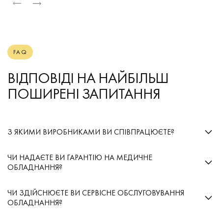
FAQ
ВІДПОВІДІ НА НАЙБІЛЬШ
ПОШИРЕНІ ЗАПИТАННЯ
З ЯКИМИ ВИРОБНИКАМИ ВИ СПІВПРАЦЮЄТЕ?
Ми співпрацюємо з провідними світовими
ЧИ НАДАЄТЕ ВИ ГАРАНТІЮ НА МЕДИЧНЕ
виробниками, такими як Schiller, Philips, Löwenstein,
ОБЛАДНАННЯ?
Ganshorn, Ergosana, Mespa, Matachana, Ace
medical co., ltd, Nephrocan та інші. Це дозволяє нам
Так, ми надаємо офіційну гарантію від виробника на
пропонувати найсучасніші рішення в галузі охорони
ЧИ ЗДІЙСНЮЄТЕ ВИ СЕРВІСНЕ ОБСЛУГОВУВАННЯ
все обладнання, яке постачаємо. Тривалість гарантії
здоров’я.
ОБЛАДНАННЯ?
залежить від конкретного приладу.