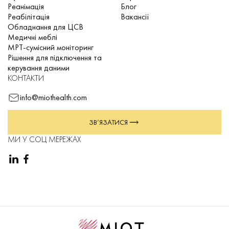
Крім того, MIOT сертифікована за міжнародним
Реанімація
Блог
стандартом ISO 13485, що підтверджує
Реабілітація
Вакансії
відповідність нашої системи менеджменту якості
Обладнання для ЦСВ
вимогам виробництва та розповсюдження
Медичні меблі
медичного обладнання.
МРТ-сумісний моніторинг
Рішення для підключення та
керування даними
КОНТАКТИ
info@miothealth.com
ЗВ’ЯЗАТИСЯ
МИ У СОЦ МЕРЕЖАХ