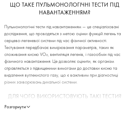
ЩО ТАКЕ ПУЛЬМОНОЛОГІЧНІ ТЕСТИ ПІД
НАВАНТАЖЕННЯМ?
Пульмонологічні тести під навантаженням — це спеціалізовані
дослідження, що проводяться з метою оцінки функцій легень та
серцево-легеневої системи під час фізичної активності.
Тестування передбачає вимірювання параметрів, таких як
споживання кисню VO₂, вентиляція легенів, і газообмін під час
фізичного навантаження. Це дозволяє оцінити, як організм
справляється з підвищеними вимогами до доставки кисню та
видалення вуглекислого газу, що є важливим при діагностиці
різних захворювань дихальної системи.
ДЛЯ ЧОГО ВИКОРИСТОВУЮТЬ ТАКІ ТЕСТИ?
Розгорнути
Пульмонологічні тести під навантаженням використовуються для
виявлення прихованих порушень функції легень, які можуть не
виявлятися в стані спокою. Вони особливо ефективні при