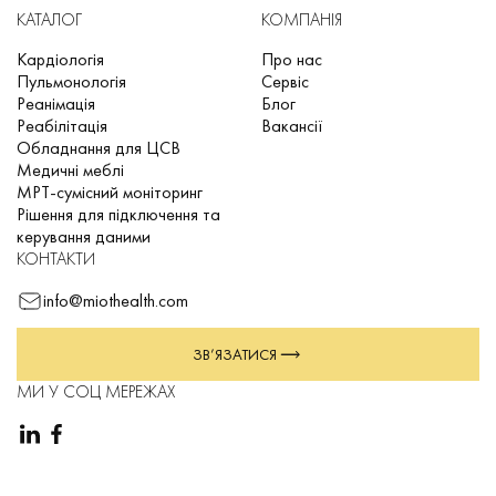
результати можуть бути роздруковані на будь-якому
КАТАЛОГ
КОМПАНІЯ
принтері.
Кардіологія
Про нас
Використання спеціального програмного забезпечення для
Пульмонологія
Сервіс
автоматичного аналізу отриманих даних.
Реанімація
Блог
Реабілітація
Вакансії
Інтеграція з медичними інформаційними системами для
Обладнання для ЦСВ
зберігання та передачі діагностичних результатів.
Медичні меблі
МРТ-сумісний моніторинг
Рішення для підключення та
Такі апарати значно розширюють можливості лікарів,
керування даними
дозволяючи проводити детальний аналіз кардіограми, виявляти
КОНТАКТИ
патології, зберігати історію обстежень та інтегрувати дані у
info@miothealth.com
єдину систему електронних медичних записів.
ЗВ’ЯЗАТИСЯ
ОСНОВНІ ПЕРЕВАГИ ЕЛЕКТРОКАРДІОГРАФІВ
НА БАЗІ ПК
МИ У СОЦ МЕРЕЖАХ
Висока точність аналізу ЕКГ. Завдяки потужному
програмному забезпеченню електрокардіографи на базі