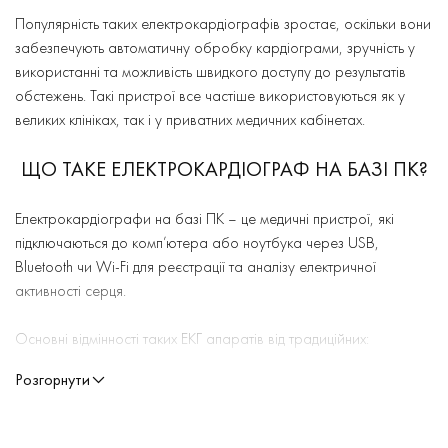
Популярність таких електрокардіографів зростає, оскільки вони
забезпечують автоматичну обробку кардіограми, зручність у
використанні та можливість швидкого доступу до результатів
обстежень. Такі пристрої все частіше використовуються як у
великих клініках, так і у приватних медичних кабінетах.
ЩО ТАКЕ ЕЛЕКТРОКАРДІОГРАФ НА БАЗІ ПК?
Електрокардіографи на базі ПК – це медичні пристрої, які
підключаються до комп’ютера або ноутбука через USB,
Bluetooth чи Wi-Fi для реєстрації та аналізу електричної
активності серця.
Основні відмінності таких ЕКГ апаратів від традиційних:
Розгорнути
Відсутність вбудованого дисплея та принтера – усі
результати відображаються та аналізуються на екрані ПК,