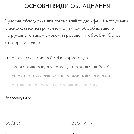
ОСНОВНІ ВИДИ ОБЛАДНАННЯ
Сучасне обладнання для стерилізації та дезінфекції інструментів
класифікується за принципом дії, типом оброблюваного
інструменту, а також умовами проведення обробки. Основні
категорії включають:
Автоклави. Пристрої, які використовують
високотемпературну пару під тиском для глибокої
стерилізації. Автоклави застосовують для обробки
металевих інструментів, текстильних виробів,
лабораторного посуду та іншого інвентарю.
Розгорнути
Сухожари. Апарат для термічної стерилізації гарячим
повітрям. Актуальні для виробів, які не деформуються під
дією високих температур.
КАТАЛОГ
КОМПАНІЯ
Шафи для дезінфекції. Спеціалізовані установки для