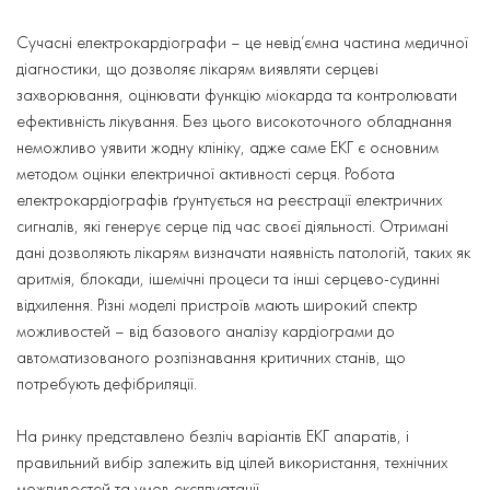
Сучасні електрокардіографи – це невід’ємна частина медичної
діагностики, що дозволяє лікарям виявляти серцеві
захворювання, оцінювати функцію міокарда та контролювати
ефективність лікування. Без цього високоточного обладнання
неможливо уявити жодну клініку, адже саме ЕКГ є основним
методом оцінки електричної активності серця. Робота
електрокардіографів ґрунтується на реєстрації електричних
сигналів, які генерує серце під час своєї діяльності. Отримані
дані дозволяють лікарям визначати наявність патологій, таких як
аритмія, блокади, ішемічні процеси та інші серцево-судинні
відхилення. Різні моделі пристроїв мають широкий спектр
можливостей – від базового аналізу кардіограми до
автоматизованого розпізнавання критичних станів, що
потребують дефібриляції.
На ринку представлено безліч варіантів ЕКГ апаратів, і
правильний вибір залежить від цілей використання, технічних
можливостей та умов експлуатації.