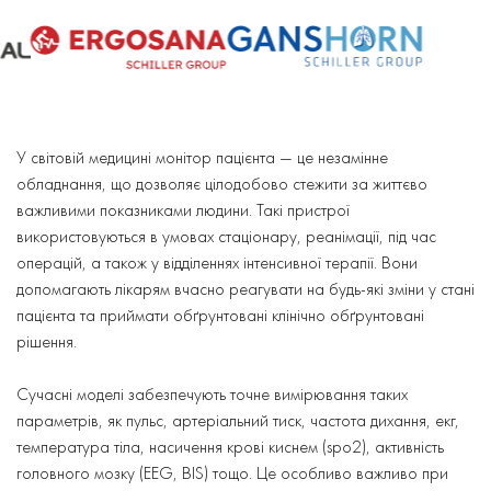
У світовій медицині монітор пацієнта — це незамінне
обладнання, що дозволяє цілодобово стежити за життєво
важливими показниками людини. Такі пристрої
використовуються в умовах стаціонару, реанімації, під час
операцій, а також у відділеннях інтенсивної терапії. Вони
допомагають лікарям вчасно реагувати на будь-які зміни у стані
пацієнта та приймати обґрунтовані клінічно обґрунтовані
рішення.
Сучасні моделі забезпечують точне вимірювання таких
параметрів, як пульс, артеріальний тиск, частота дихання, екг,
температура тіла, насичення крові киснем (spo2), активність
головного мозку (EEG, BIS) тощо. Це особливо важливо при