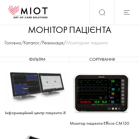
Монітор пацієнта PHILIPS та SCHILLER - купити приліжковий монітор па
МОНІТОР ПАЦІЄНТА
Головна
/
Каталог
/
Реанімація
/
Моніторинг пацієнта
ФІЛЬТРИ
СОРТУВАННЯ
Інформаційний центр пацієнта iX
Монітор пацієнта Efficia CM150