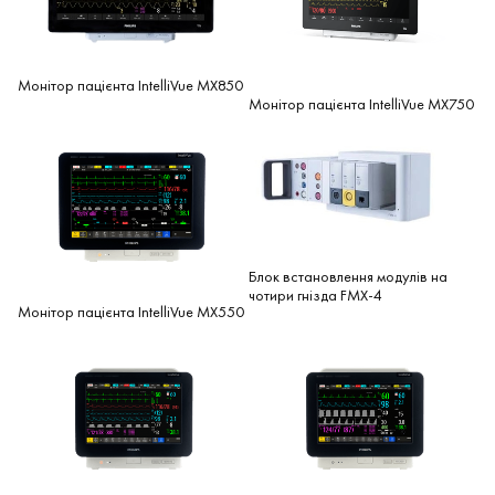
Монітор пацієнта IntelliVue MX850
Монітор пацієнта IntelliVue MX750
Блок встановлення модулів на
чотири гнізда FMX-4
Монітор пацієнта IntelliVue MX550