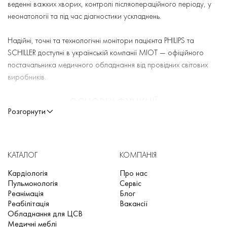
веденні важких хворих, контролі післяопераційного періоду, у
неонатології та під час діагностики ускладнень.
Надійні, точні та технологічні монітори пацієнта PHILIPS та
SCHILLER доступні в українській компанії МІОТ — офіційного
постачальника медичного обладнання від провідних світових
виробників.
ОСНОВНІ ФУНКЦІЇ
Розгорнути
Монітор пацієнта виконує одразу кілька критичних функцій:
Неперервне вимірювання життєво важливих показників
КАТАЛОГ
КОМПАНІЯ
(тиску, пульсу, температури, spo2, ЕКГ, ЧД).
Кардіологія
Про нас
Аналіз та інтерпретація даних у режимі реального часу.
Пульмонологія
Сервіс
Реанімація
Блог
Генерація тривожних сигналів у разі відхилень від норм.
Реабілітація
Вакансії
Архівація та збереження даних для подальшого аналізу.
Обладнання для ЦСВ
Медичні меблі