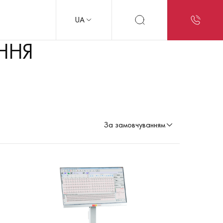
UA
ННЯ
За замовчуванням