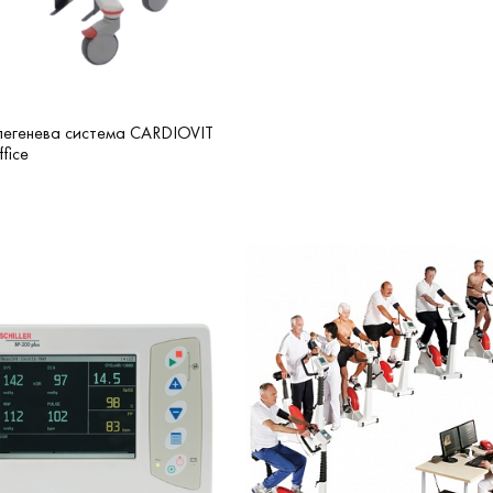
егенева система CARDIOVIT
fice