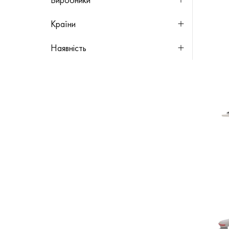
SCHILLER
(
19
)
Країни
Швейцарія
(
19
)
Наявність
В наявності
(
9
)
Немає в наявності
(
0
)
Під замовлення
(
10
)