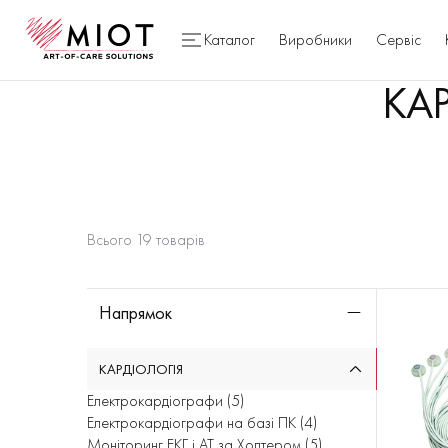
Кардіологічне обладнання - купити обладнання для кардіології в Києв
Каталог
Виробники
Сервіс
КА
Всього
19
товарів
Напрямок
КАРДІОЛОГІЯ
Електрокардіографи
(
5
)
Електрокардіографи на базі ПК
(
4
)
Моніторинг ЕКГ і АТ за Холтером
(
5
)