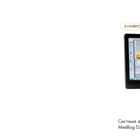
В НАЯВНО
Система а
Medilog 