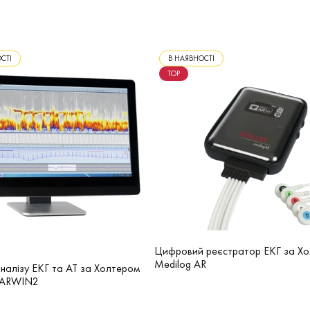
СТІ
В НАЯВНОСТІ
TOP
Цифровий реєстратор ЕКГ за Х
Medilog AR
налізу ЕКГ та AT за Холтером
DARWIN2