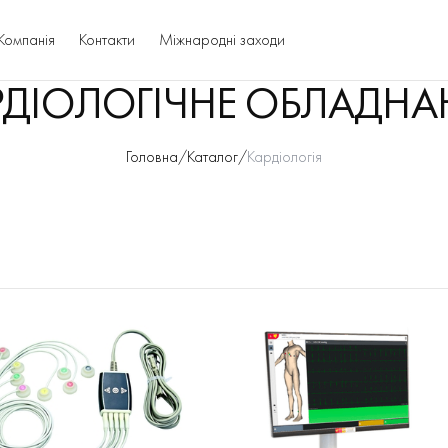
і, Україні | MIOT Health
Компанія
Контакти
Міжнародні заходи
РДІОЛОГІЧНЕ ОБЛАДНА
Головна
/
Каталог
/
Кардіологія