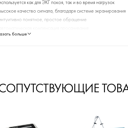
используется как для ЭКГ покоя, так и во время нагрузок
высокое качество сигнала, благодаря системе экранирования
интуитивно понятное, простое обращение
автоматическая компенсация просачивания
азать больше
тихий моторный блок
функция переключения насоса для автоматизированной и эфф
бескабельная, регулируемая по высоте, вращающаяся трубчат
крюки для хранения вакуумных жил
встроенный блок питания
поочередная замена вакуумных жил
 СОПУТСТВУЮЩИЕ ТОВ