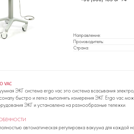
Направление
:
Производитель
:
Страна
:
O VAC
уумная ЭКГ система ergo vac это система всасывания электр
соналу быстро и легко выполнять измерения ЭКГ. Еrgo vac мо
рудования ЭКГ и установлена на разнообразные тележки.
ОБЕННОСТИ
полностью автоматическая регулировка вакуума для каждой н