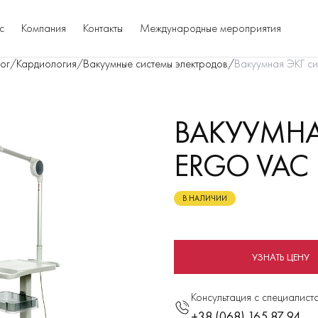
с
Компания
Контакты
Международные мероприятия
ог
/
Кардиология
/
Вакуумные системы электродов
/
Вакуумная ЭКГ си
ВАКУУМНА
ERGO VAC
В НАЛИЧИИ
УЗНАТЬ ЦЕНУ
Консультация с специалист
+38 (068) 165 87 94