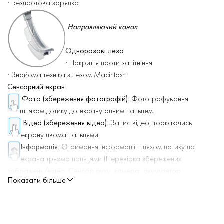
· Бездротова зарядка
Направляючий канал
Одноразові леза
· Покриття проти запітніння
· Знайома техніка з лезом Macintosh
Сенсорний екран
Фото (збереження фотографій):
Фотографування
шляхом дотику до екрану одним пальцем.
Відео (збереження відео):
Запис відео, торкаючись
екрану двома пальцями
.
Інформація:
Отримання інформації шляхом дотику до
екрана трьома пальцями (Перевірка збережених
зображень/відео. Сенсор руху, камера, акумулятор,
Показати більше
сенсорний дисплей)
※ Інше
- Режим низького енергоспоживання: якщо він не
використовується протягом 1 хвилини, він автоматично