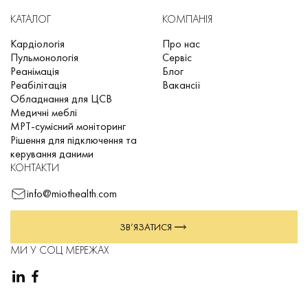
переходить у режим низького енергоспоживання.
КАТАЛОГ
КОМПАНІЯ
- Автоматичне вимкнення: пристрій автоматично
вимикається, якщо він не використовується протягом 3
Кардіологія
Про нас
Пульмонологія
Сервіс
хвилин, щоб запобігти споживанню електроенергії.
Реанімація
Блог
Реабілітація
Вакансії
Обладнання для ЦСВ
Медичні меблі
МРТ-сумісний моніторинг
Рішення для підключення та
керування даними
КОНТАКТИ
info@miothealth.com
ЗВ’ЯЗАТИСЯ
МИ У СОЦ МЕРЕЖАХ