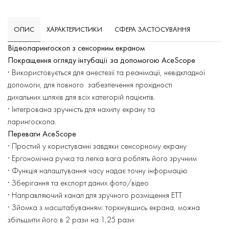
ОПИС
ХАРАКТЕРИСТИКИ
СФЕРА ЗАСТОСУВАННЯ
Відеоларингоскоп з сенсорним екраном
Покращення огляду інтубації за допомогою AceScope
· Використовується для анестезії та реанімації, невідкладної
допомоги, для повного забезпечення прохідності
дихальних шляхів для всіх категорій пацієнтів.
· Інтегрована зручність для нахилу екрану та
ларингоскопа
.
Переваги AceScope
· Простий у користуванні завдяки сенсорному екрану
· Ергономічна ручка та легка вага роблять його зручним
· Функція налаштування часу надає точну інформацію
· Зберігання та експорт даних фото/відео
· Направляючий канал для зручного розміщення ЕТТ
· Зйомка з масштабуванням: торкнувшись екрана, можна
збільшити його в 2 рази на 1,25 рази.