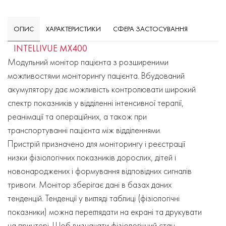
ОПИС
ХАРАКТЕРИСТИКИ
СФЕРА ЗАСТОСУВАННЯ
INTELLIVUE MX400
Модульний монітор пацієнта з розширеними
можливостями моніторингу пацієнта. Вбудований
акумулятору дає можливість контролювати широкий
спектр показників у відділенні інтенсивної терапії,
реанімації та операційних, а також при
транспортуванні пацієнта між відділеннями.
Пристрій призначено для моніторингу і реєстрації
низки фізіологічних показників дорослих, дітей і
новонароджених і формування відповідних сигналів
тривоги. Монітор зберігає дані в базах даних
тенденцій. Тенденції у вигляді таблиці (фізіологічні
показники) можна переглядати на екрані та друкувати
на принтері. Щоб визначати фізіологічний стан