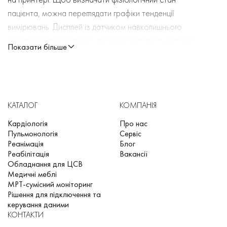
пацієнта, можна переглядати графіки тенденції
вимірювань. Дисплей із датчиком навколишнього
освітлення автоматично регулює яскравість екрана,
Показати більше
щоб підтримувати читабельність майже за будь-якого
освітлення.
До монітора можна підключити другий дисплей, на
якому відображатиметься той самий вміст, що й на
КАТАЛОГ
КОМПАНІЯ
головному моніторі
.
Монітор можна підключити до інформаційного центру
Кардіологія
Про нас
Пульмонологія
Сервіс
через мережу за допомогою одного з
наступних
Реанімація
Блог
інтерфейсів:
Реабілітація
Вакансії
Обладнання для ЦСВ
звичайна кабельна LAN;
Медичні меблі
бездротова LAN
;
МРТ-сумісний моніторинг
Рішення для підключення та
Можна переглядати на екрані ЕКГ за 12 відведеннями,
керування даними
записати фрагмент ЕКГ за 12
відведеннями,
КОНТАКТИ
попередньо переглянути та записати зареєстровані