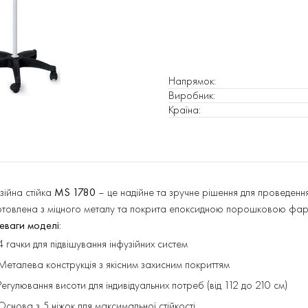
Напрямок
:
Виробник
:
Країна
:
зійна стійка
MS 1780
– це надійне та зручне рішення для проведенн
товлена з міцного металу та покрита епоксидною порошковою фарбою
еваги моделі:
4 гачки для підвішування інфузійних систем
Металева конструкція з якісним захисним покриттям
Регулювання висоти для індивідуальних потреб (від 112 до 210 см)
Основа з 5 ніжок для максимальної стійкості