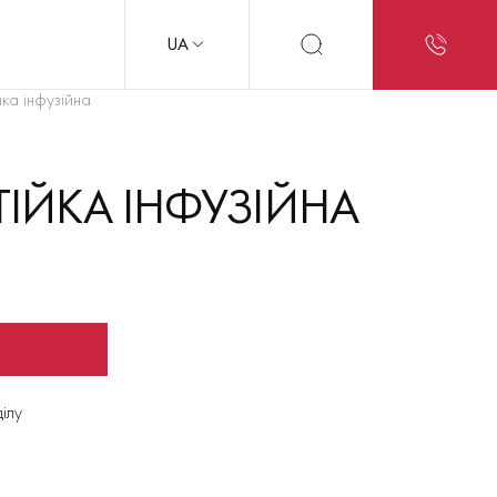
UA
ка інфузійна
ТІЙКА ІНФУЗІЙНА
ділу