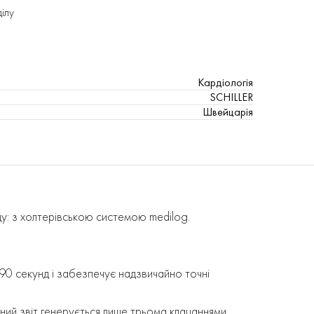
ділу
Кардіологія
SCHILLER
Швейцарія
ду: з холтерівською системою medilog.
90 секунд і забезпечує надзвичайно точні
пний звіт генерується лише трьома клацаннями