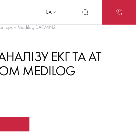
UA
 Холтером Medilog DARWIN2
НАЛІЗУ ЕКГ ТА AT
РОМ MEDILOG