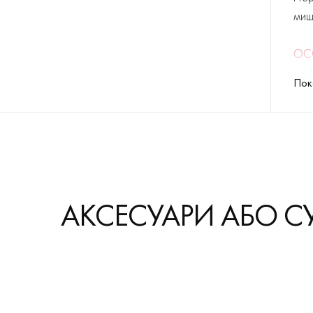
миші
ОС
Пок
АКСЕСУАРИ АБО С