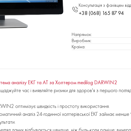
Консультація з фахівцем від
+38 (068) 165 87 94
Напрямок
:
Виробник
:
Країна
:
тема аналізу ЕКГ та AT за Холтером medilog DARWIN2
щаджуйте час і виявляйте ризики для здоров'я з першого погля
WIN2 оптимізує швидкість і простоту використання.
оматичний аналіз 24-годинної холтерівської ЕКГ займає менше 
ультати.
егляд даних відбувається швидше, ніж будь-коли раніше: вичер