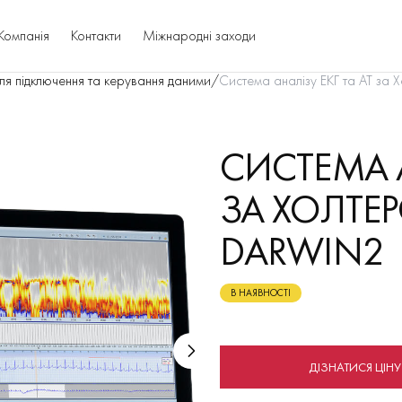
Компанія
Контакти
Міжнародні заходи
для підключення та керування даними
/
Система аналізу ЕКГ та AT за
СИСТЕМА А
ЗА ХОЛТЕ
DARWIN2
В НАЯВНОСТІ
ДІЗНАТИСЯ ЦІНУ