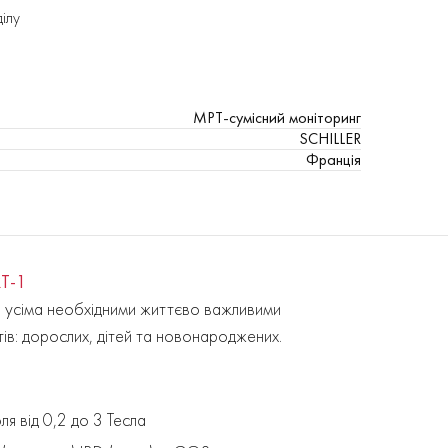
ділу
МРТ-сумісний моніторинг
SCHILLER
Франція
RT-1
з усіма необхідними життєво важливими
тів: дорослих, дітей та новонароджених.
я від 0,2 до 3 Тесла