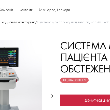
Компанія
Контакти
Міжнародні заходи
Т-сумісний моніторинг
/
Система моніторінгу пацієнта під час МРТ-о
СИСТЕМА 
ПАЦІЄНТА 
ОБСТЕЖЕНЬ
ПІД ЗАМОВЛЕННЯ
ДІЗНАТИСЯ ЦІНУ