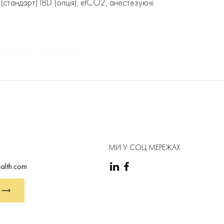
(стандарт) IBD (опція); etCO2, анестезуючі
віть недоношених дітей
SCREEN RT-1: комплексне управління MAGLIFE
истрою (до 50 см)
T сенсорний екран
МИ У СОЦ МЕРЕЖАХ
alth.com