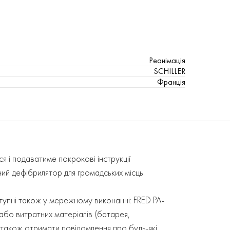
Реанімація
SCHILLER
Франція
я і подаватиме покрокові інструкції
ний дефібрилятор для громадських місць.
тупні також у мережному виконанні: FRED PA-
 або витратних матеріалів (батарея,
також отримати повідомлення про будь-які