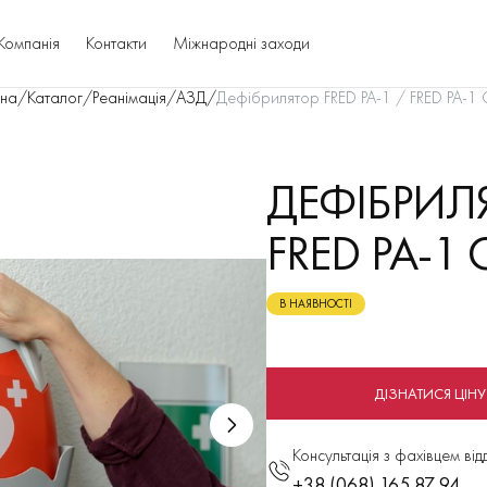
Компанія
Контакти
Міжнародні заходи
вна
/
Каталог
/
Реанімація
/
АЗД
/
Дефібрилятор FRED PA-1 / FRED PA-1 
ДЕФІБРИЛЯ
FRED PA-1
В НАЯВНОСТІ
ДІЗНАТИСЯ ЦІНУ
Консультація з фахівцем від
+38 (068) 165 87 94