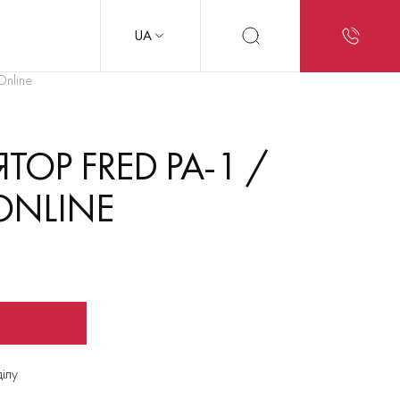
UA
Online
ТОР FRED PA-1 /
 ONLINE
ділу