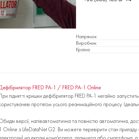
Напрямок
:
Виробник
:
Країна
:
Дефібрилятор FRED PA-1 / FRED PA-1 Online
При піднятті кришки дефібрилятор FRED PA-1 негайно запуститьс
користувачеві протягом усього реанімаційного процесу. Ідеаль
Обидві версії, напівавтоматична та повністю автоматична, дос
1 Online з LifeDataNet G2. Ви можете перевірити стан приладу
електроди) на екрані комп'ютера, планшета або смартфона, а 