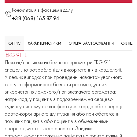
Консультація з фахівцем відділу
+38 (068) 165 87 94
ОПИС
ХАРАКТЕРИСТИКИ
СФЕРА ЗАСТОСУВАННЯ
ОГЛЯД
ERG 911 L
Лежачі/напівлежачі безпечні ергометри ERG 911 L
спеціально розроблені для використання в кардіології.
У деяких випадках при проведенні навантажувального
тесту із сформованої безпеки рекомендується
використання лежачого/напівлежачого ергометра:
наприклад, у пацієнтів з подозрением на серцево-
судинну систему після інфаркту міокарда або операції
аорто-коронарного шунтування або при обстеженні
пожилих пацієнтів або пацієнтів з обмеженнями
опорно-двигательного апарата. Завдяки
оптимальному положенню пацієнта на горизонтальній