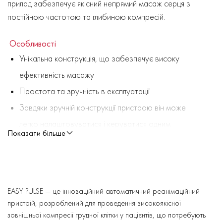
прилад забезпечує якісний непрямий масаж серця з
постійною частотою та глибиною компресій.
Особливості
Унікальна конструкція, що забезпечує високу
ефективність масажу
Простота та зручність в експлуатації
Завдяки зручній конструкції пристрою він може
легко налаштовуватися і керуватися одним
Показати більше
користувачем
Можливість використання на пацієнті у сидячому
або напівсидячому положенні
Безперервний масаж або режим 30:2 (30 разів
EASY PULSE — це інноваційний автоматичний реанімаційний
пристрій, розроблений для проведення високоякісної
масаж серця, потім два дихання), частота 100
зовнішньої компресії грудної клітки у пацієнтів, що потребують
компресій за хвилину