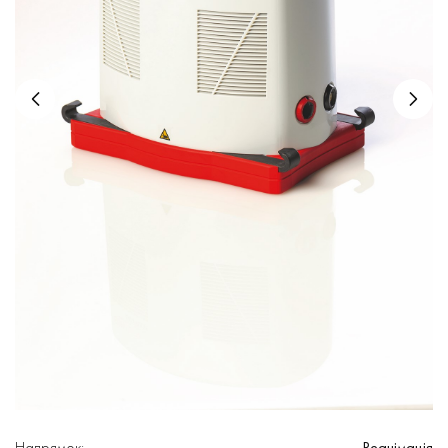
Напрямок
:
Реанімація