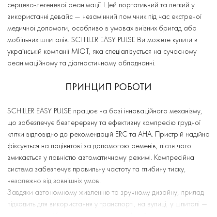
серцево-легеневої реанімації. Цей портативний та легкий у
Змінний блок батареї з індикатором рівня заряду
використанні девайс — незамінний помічник під час екстреної
медичної допомоги, особливо в умовах виїзних бригад або
(прилад поставляється із двома батареями)
мобільних шпиталів. SCHILLER EASY PULSE Ви можете купити в
45 хвилин автономної роботи (з одним блоком
українській компанії МІОТ, яка спеціалізується на сучасному
реанімаційному та діагностичному обладнанні.
батареї)
Зовнішній вхід DC
ПРИНЦИП РОБОТИ
Підходить для тісних приміщень, може
SCHILLER EASY PULSE працює на базі інноваційного механізму,
використовуватись на повітряному транспорті
що забезпечує безперервну та ефективну компресію грудної
клітки відповідно до рекомендацій ERC та AHA. Пристрій надійно
фіксується на пацієнтові за допомогою ременів, після чого
вмикається у повністю автоматичному режимі. Компресійна
система забезпечує правильну частоту та глибину тиску,
незалежно від зовнішніх умов.
Завдяки автономному живленню та зручному дизайну, прилад
підходить для використання у транспорті, на вулиці, у шпиталі —
скрізь, де потрібна оперативна та професійна реанімація.