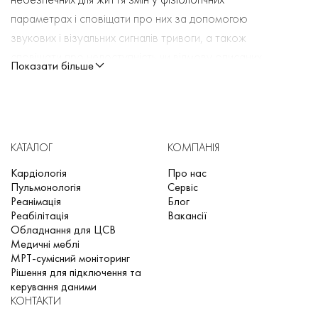
параметрах і сповіщати про них за допомогою
звукових і візуальних сигналів тривоги, а також
сповіщати про недоступність чи відмову описаних
Показати більше
функцій.
Звичайні умови експлуатації включають
електромагнітні перешкоди, що вважається типовою
характеристикою клінічного середовища.
КАТАЛОГ
КОМПАНІЯ
Монітор живиться від джерела змінного струму. Він
має вбудований зарядний пристрій акумулятора/
Кардіологія
Про нас
Пульмонологія
Сервіс
блок живлення. Після втрати живлення змінного
Реанімація
Блог
струму чи від’єднання від електромережі монітор
Реабілітація
Вакансії
автоматично переходить на живлення від
Обладнання для ЦСВ
Медичні меблі
акумулятора. Монітор може живитися від
МРТ-сумісний моніторинг
електромережі та внутрішнього акумулятора або
Рішення для підключення та
лише від акумулятора.
керування даними
КОНТАКТИ