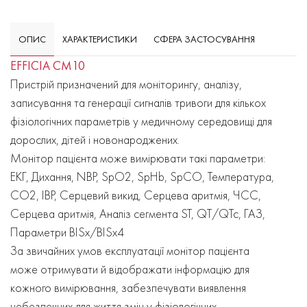
ОПИС
ХАРАКТЕРИСТИКИ
СФЕРА ЗАСТОСУВАННЯ
EFFICIA CM10
Пристрій призначений для моніторингу, аналізу,
записування та генерації сигналів тривоги для кількох
фізіологічних параметрів у медичному середовищі для
дорослих, дітей і новонароджених.
Монітор пацієнта може вимірювати такі параметри:
ЕКГ, Дихання, NBP, SpO2, SpHb, SpCO, Температура,
CO2, IBP, Серцевий викид, Серцева аритмія, ЧСС,
Серцева аритмія, Аналіз сегмента ST, QT/QTc, ГАЗ,
Параметри BISx/BISx4
За звичайних умов експлуатації монітор пацієнта
може отримувати й відображати інформацію для
кожного вимірювання, забезпечувати виявлення
небезпечних для життя змін у фізіологічних