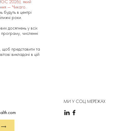
HGC 2026), який
ення — Чикаго.
ь будуть в центрі
ближчі роки.
х досягнень у всіх
у програму, численні
о, щоб представити та
ітові викладачі в цій
МИ У СОЦ МЕРЕЖАХ
alth.com