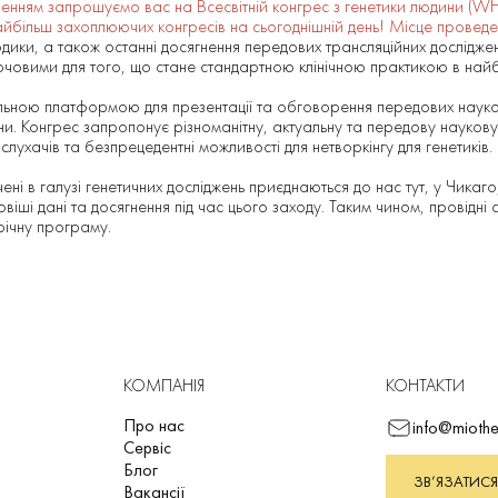
енням запрошуємо вас на Всесвітній конгрес з генетики людини (W
айбільш захоплюючих конгресів на сьогоднішній день! Місце провед
одики, а також останні досягнення передових трансляційних досліджен
 ключовими для того, що стане стандартною клінічною практикою в най
ою платформою для презентації та обговорення передових наукови
ни. Конгрес запропонує різноманітну, актуальну та передову науков
 слухачів та безпрецедентні можливості для нетворкінгу для генетиків.
чені в галузі генетичних досліджень приєднаються до нас тут, у Чикаг
іші дані та досягнення під час цього заходу. Таким чином, провідні св
орічну програму.
КОМПАНІЯ
КОНТАКТИ
Про нас
info@miothe
Сервіс
Блог
ЗВ’ЯЗАТИСЯ
Вакансії