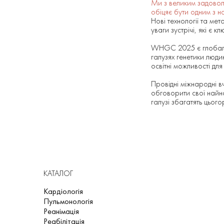
Ми з великим задовол
обіцяє бути одним з н
Нові технології та мет
уваги зустрічі, які є
WHGC 2025 є глобальн
галузях генетики люди
освітні можливості для
Провідні міжнародні в
обговорити свої найнов
галузі збагатять цьог
КАТАЛОГ
Кардіологія
Пульмонологія
Реанімація
Реабілітація