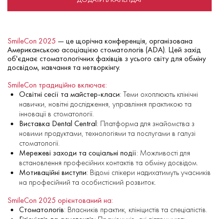
SmileCon 2025
— це щорічна конференція, організована
Американською асоціацією стоматологів (ADA). Цей захід
об'єднає стоматологічних фахівців з усього світу для обміну
досвідом, навчання та нетворкінгу.
SmileCon традиційно включає:
Освітні сесії та майстер-класи
: Теми охоплюють клінічні
навички, новітні дослідження, управління практикою та
інновації в стоматології.
Виставка Dental Central
: Платформа для знайомства з
новими продуктами, технологіями та послугами в галузі
стоматології.
Мережеві заходи та соціальні події
: Можливості для
встановлення професійних контактів та обміну досвідом.
Мотиваційні виступи
: Відомі спікери надихатимуть учасників
на професійний та особистісний розвиток.
SmileCon 2025 орієнтований на:
Стоматологів
: Власників практик, клініцистів та спеціалістів.