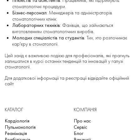
Гігієністів та асистентів
: Працівників, які підтримують
стоматологічні процедури.
Бізнес-персонал
: Менеджерів та адміністраторів
стоматологічних клінік.
Лабораторних техніків
: Фахівців, що займаються
виготовленням стоматологічних виробів.
Молодих спеціалістів та студентів
: Тих, хто розпочинає
кар'єру в стоматології.
Цей захід є важливою подією для професіоналів, які прагнуть
залишатися в курсі останніх тенденцій та інновацій у галузі
стоматології.
Для додаткової інформації та реєстрації відвідайте офіційний
сайт
КАТАЛОГ
КОМПАНІЯ
Кардіологія
Про нас
Пульмонологія
Сервіс
Реанімація
Блог
Реабілітація
Вакансії