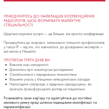
ПРИЄДНУЙТЕСЬ ДО НАЙКРАЩИХ ІНТЕРВЕНЦІЙНИХ
РАДІОЛОГІВ, ЩОБ ФОРМУВАТИ МАЙБУТНЄ
СПЕЦІАЛЬНОСТІ.
Щорічна наукова зустріч — це більше, ніж просто конференція.
Приєднуйтесь до яскравої, інклюзивної спільноти професіоналів
у галузі ІР — від тих, хто навчається, до досвідчених експертів —
цієї весни в Нешвіллі.
ПРОТЯГОМ П'ЯТИ ДНІВ ВИ:
Вивчите нові методології
Дізнаєтесь про новаторські дослідження
Ознайомитеся з передовими технологіями
Візьмете участь у безцінних нетворкінгових заходах
Налагодите співпрацю з лідерами-однодумцями, які
прагнуть трансформувати догляд за пацієнтами
Розвивайте свою кар'єру та адаптуйтеся до постійно
мінливого ринку праці шляхом підвищення кваліфікації та
перекваліфікації.