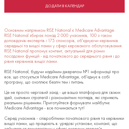
ДОДАТИ В КАЛЕНДАР
Основним напрямком RISE National є Medicare Advantage.
RISE National збирає понад 2 000 учасників, 100 з гаком
доповідачів-експертів і 175 спонсорів, об'єднуючи керівників
середньої та вищої ланки у сфері керованого обслуговування.
RISE National пропонує контент, актуальний для різних
посадових функцій - від початкового до середнього рівня і до
рівня керівників вищої ланки.
RISE National, будучи надійним джерелом №1 інформації про
все, що стосується Medicare Advantage, об'єднує в собі
програму, що охоплює безліч тем і питань.
Це не просто черговий захід - це ваша платформа для свіжих
ідей, сміливих стратегій і різноманітних поглядів, які сприяють
реальним рішенням. Приготуйтеся формувати майбутнє
Medicare Advantage - все починається тут!
Серед учасників - співробітники початкового рівня та керівники
вищої ланки, що працюють в: урядові установи, компанії, що
займаються технологіями у сфері охорони здоров'я,