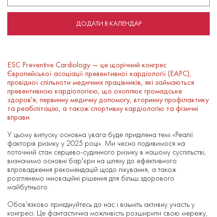
ДОДАТИ В КАЛЕНДАР
ESC Preventive Cardiology — це щорічний конгрес
Європейської асоціації превентивної кардіології (EAPC),
провідної спільноти медичних працівників, які займаються
превентивною кардіологією, що охоплює громадське
здоров'я, первинну медичну допомогу, вторинну профілактику
та реабілітацію, а також спортивну кардіологію та фізичні
вправи.
У цьому випуску основна увага буде приділена темі «Реалії
факторів ризику у 2025 році». Ми чесно подивимося на
поточний стан серцево-судинного ризику в нашому суспільстві,
визначимо основні бар'єри на шляху до ефективного
впровадження рекомендацій щодо лікування, а також
розглянемо інноваційні рішення для більш здорового
майбутнього.
Обов'язково приєднуйтесь до нас і візьміть активну участь у
конгресі. Це фантастична можливість розширити свою мережу,