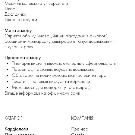
Медичні коледжі та університети
Лікарі
Дослідники
Лікарі та хірурги
Мета заходу:
Сприяти обміну інноваційними підходами в онкології,
розширити міжнародну співпрацю в галузі дослідження і
лікування раку.
Програма заходу:
Пленарні виступи відомих експертів у сфері онкології
Презентація останніх наукових досліджень
Обговорення нових методів діагностики та терапії
Тематичні панельні дискусії та воркшопи
Можливості для нетворкінгу та співпраці
Більше інформації на офіційному сайті
КАТАЛОГ
КОМПАНІЯ
Кардіологія
Про нас
Пульмонологія
Сервіс