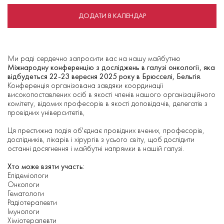
ДОДАТИ В КАЛЕНДАР
Ми раді сердечно запросити вас на нашу майбутню
Міжнародну конференцію з досліджень в галузі онкології, яка
відбудеться 22-23 вересня 2025 року в Брюсселі, Бельгія.
Конференція організована завдяки координації
високопоставлених осіб в якості членів нашого організаційного
комітету, відомих професорів в якості доповідачів, делегатів з
провідних університетів,
Ця престижна подія об'єднає провідних вчених, професорів,
дослідників, лікарів і хірургів з усього світу, щоб дослідити
останні досягнення і майбутні напрямки в нашій галузі.
Хто може взяти участь:
Епідеміологи
Онкологи
Гематологи
Радіотерапевти
Імунологи
Хіміотерапевти