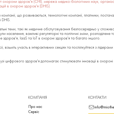
т охорони здоров'я (CHI), мережа медико-біологічних наук, організ
цій в охороні здоров'я (DHIS).
 компанії, що розвиваються, технологічні компанії, платники, постач
і DHIS.
уальні теми, такі як медичне обслуговування безпосередньо у спожив
упи населення, важливі регуляторні та політичні зміни, розподілене 
е здоров'я, IaaS та IoT в охороні здоров'я та багато іншого.
ії, візьміть участь в інтерактивних секціях та поспілкуйтеся з лідерами г
лузі цифрового здоров'я допомагає стимулювати інновації в охороні
КОМПАНІЯ
КОНТАКТИ
Про нас
info@miothe
Сервіс