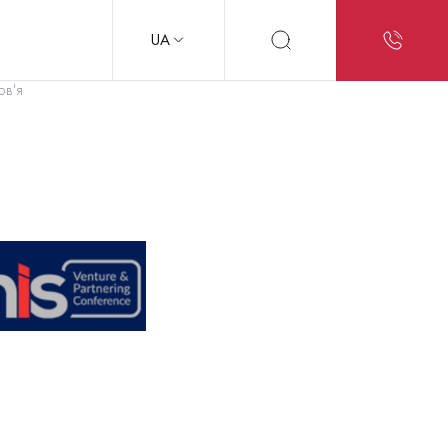
UA
ов'я