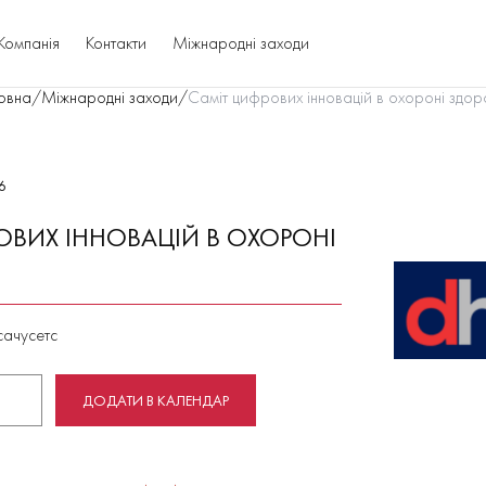
Компанія
Контакти
Міжнародні заходи
овна
/
Міжнародні заходи
/
Саміт цифрових інновацій в охороні здор
6
ОВИХ ІННОВАЦІЙ В ОХОРОНІ
сачусетс
ДОДАТИ В КАЛЕНДАР