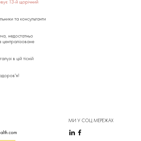
овує 13-й щорічний
альники та консультанти
ача, недостатньо
та централізоване
алузі в цій тісній
 здоров'я!
МИ У СОЦ МЕРЕЖАХ
alth.com