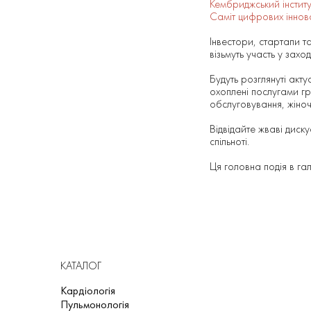
Кембриджський інститу
Саміт цифрових іннова
Інвестори, стартапи та
візьмуть участь у заход
Будуть розглянуті акт
охоплені послугами гр
обслуговування, жіноч
Відвідайте жваві дискус
спільноті.
Ця головна подія в га
КАТАЛОГ
Кардіологія
Пульмонологія