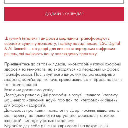
ДОДАТИ В КАЛЕНДАР
Штучний інтелект і цифрова медицина трансформують
серцево-судинну допомогу, і шляху назад немає. ESC Digital
& AI Summit — це двері для вивчення передових цифрових
рішень, які змінюють нашу повсякденну практику.
Приєднуйтесь до світових лідерів, інноваторів у галузі охорони
здоров'я та технологів, які знаходяться на передовій цифрової
трансформації. Поспілкуйтеся з широким колом експертів з
лікарень, комп'ютерних наук, представництва інтересів пацієнтів
та промисловості.
Разом ми досягнемо успіху:
Дослідимо революційні розробки в галузі штучного інтелекту,
машинного навчання, науки про дані та інтегрованих рішень
для охорони здоров'я.
Дізнаємось про новітні технології у сфері носіння, віддаленого
моніторингу, доповненої та віртуальної реальності, а також
інноваційні методи управління даними.
Відкрийте для себе рішення, спрямовані на покращення