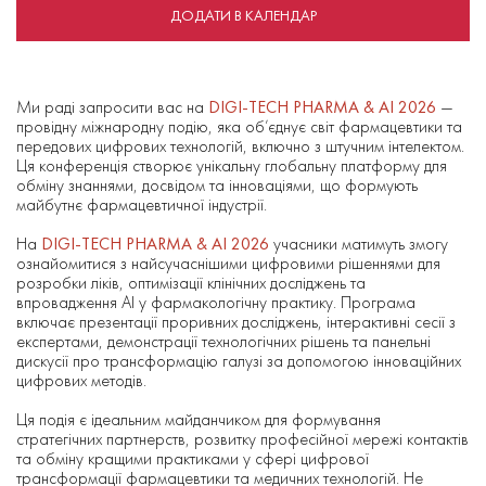
ДОДАТИ В КАЛЕНДАР
Ми раді запросити вас на
DIGI-TECH PHARMA & AI 2026
—
провідну міжнародну подію, яка об’єднує світ фармацевтики та
передових цифрових технологій, включно з штучним інтелектом.
Ця конференція створює унікальну глобальну платформу для
обміну знаннями, досвідом та інноваціями, що формують
майбутнє фармацевтичної індустрії.
На
DIGI-TECH PHARMA & AI 2026
учасники матимуть змогу
ознайомитися з найсучаснішими цифровими рішеннями для
розробки ліків, оптимізації клінічних досліджень та
впровадження AI у фармакологічну практику. Програма
включає презентації проривних досліджень, інтерактивні сесії з
експертами, демонстрації технологічних рішень та панельні
дискусії про трансформацію галузі за допомогою інноваційних
цифрових методів.
Ця подія є ідеальним майданчиком для формування
стратегічних партнерств, розвитку професійної мережі контактів
та обміну кращими практиками у сфері цифрової
трансформації фармацевтики та медичних технологій. Не