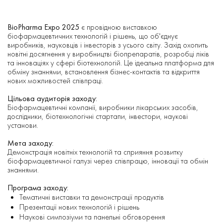
BioPharma Expo 2025
є провідною виставкою
біофармацевтичних технологій і рішень, що об'єднує
виробників, науковців і інвесторів з усього світу. Захід охопить
новітні досягнення у виробництві біопрепаратів, розробці ліків
та інноваціях у сфері біотехнологій. Це ідеальна платформа для
обміну знаннями, встановлення бізнес-контактів та відкриття
нових можливостей співпраці.
Цільова аудиторія заходу:
Біофармацевтичні компанії, виробники лікарських засобів,
дослідники, біотехнологічні стартапи, інвестори, наукові
установи.
Мета заходу:
Демонстрація новітніх технологій та сприяння розвитку
біофармацевтичної галузі через співпрацю, інновації та обмін
знаннями.
Програма заходу:
Тематичні виставки та демонстрації продуктів
Презентації нових технологій і рішень
Наукові симпозіуми та панельні обговорення