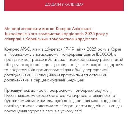
ДОДАТИ В КАЛЕНДАР
Ми раді запросити вас на Конгрес Азіатсько-
Тихоокеанського товариства кардіологів 2025 року у
співпраці з Корейським товариством кардіологів.
Конгрес APSC, який відбудеться 17-19 квітня 2025 року в Кореї
в Пусанському виставковому і конференц-центрі (BEXCO), є
провідним конгресом в Азіатсько-Тихоокеанському регіоні, який
об'єднує кардіологів, дослідників, працівників охорони здоров'я
та представників промисловості для обміну передовими
дослідженнями, інноваційними практиками та останніми
досягненнями в серцево-судинній медицині.
Приєднуйтесь до нас у прекрасному прибережному місті
Пусан, відомому своєю багатою культурною спадщиною та
бурхливим міським життям, щоб дослідити нові межі кардіології,
поспілкуватися з колегами та співпрацювати над рішеннями для
покращення здоров'я серця в усьому світі.