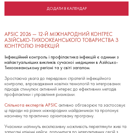
ДОДАТИ В КАЛЕНДАР
APSIC 2026 — 12-Й МІЖНАРОДНИЙ КОНГРЕС
АЗІЙСЬКО-ТИХООКЕАНСЬКОГО ТОВАРИСТВА З
КОНТРОЛЮ ІНФЕКЦІЙ
Інфекційний контроль і профілактика інфекцій є одними з
найактуальніших викликів сучасної медицини в Азійсько-
Тихоокеанському регіоні та у світі загалом.
Зростаюча увага до передових стратегій інфекційного
контролю, впровадження новітніх технологій та інтегрованих
підходів стимулює активний інтерес до ефективних методів
профілактики і управління ризиками.
Спільнота експертів APSIC
активно обговорює та застосовує
ці підходи на різних міжнародних майданчиках та пропонує
насичену та практично орієнтовану програму.
Учасники матимуть ексклюзивну можливість переглянути живі та
записані клінічні кейси, долучитися до інтерактивних сесій з