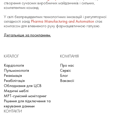
створення сучасних виробничих майданчиків і сильних,
компетентних команд.
У світі безпрецедентних технологічних інновацій і регуляторної
складності захід
Pharma Manufacturing and Automation
стає
компасом для впевненого руху фармацевтичною галуззю.
Детальніше за посиланням.
КАТАЛОГ
КОМПАНІЯ
Кардіологія
Про нас
Пульмонологія
Сервіс
Реанімація
Блог
Реабілітація
Вакансії
Обладнання для ЦСВ
Медичні меблі
МРТ-сумісний моніторинг
Рішення для підключення та
керування даними
КОНТАКТИ