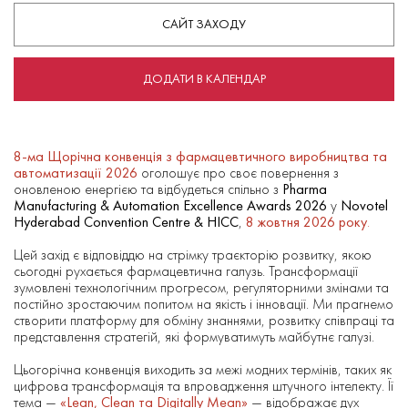
САЙТ ЗАХОДУ
ДОДАТИ В КАЛЕНДАР
8-ма Щорічна конвенція з фармацевтичного виробництва та
автоматизації 2026
оголошує про своє повернення з
оновленою енергією та відбудеться спільно з
Pharma
Manufacturing & Automation Excellence Awards 2026
у
Novotel
Hyderabad Convention Centre & HICC
,
8 жовтня 2026 року
.
Цей захід є відповіддю на стрімку траєкторію розвитку, якою
сьогодні рухається фармацевтична галузь. Трансформації
зумовлені технологічним прогресом, регуляторними змінами та
постійно зростаючим попитом на якість і інновації. Ми прагнемо
створити платформу для обміну знаннями, розвитку співпраці та
представлення стратегій, які формуватимуть майбутнє галузі.
Цьогорічна конвенція виходить за межі модних термінів, таких як
цифрова трансформація та впровадження штучного інтелекту. Її
тема —
«Lean, Clean та Digitally Mean»
— відображає дух