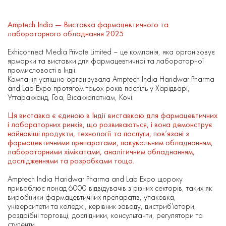
Amptech India — Виставка фармацевтичного та
лабораторного обладнання 2025
Exhiconnect Media Private Limited – це компанія, яка організовує
ярмарки та виставки для фармацевтичної та лабораторної
промисловості в Індії.
Компанія успішно організувала Amptech India Haridwar Pharma
and Lab Expo протягом трьох років поспіль у Харідварі,
Уттаракханд, Гоа, Вісакхапатнам, Кочі.
Ця виставка є єдиною в Індії виставкою для фармацевтичних
і лабораторних ринків, що розвиваються, і вона демонструє
найновіші продукти, технології та послуги, пов’язані з
фармацевтичними препаратами, пакувальним обладнанням,
лабораторними хімікатами, аналітичним обладнанням,
дослідженнями та розробками тощо.
Amptech India Haridwar Pharma and Lab Expo щороку
приваблює понад 6000 відвідувачів з різних секторів, таких як
виробники фармацевтичних препаратів, упаковка,
університети та коледжі, керівник заводу, дистриб’ютори,
роздрібні торговці, дослідники, консультанти, регулятори та
студенти.