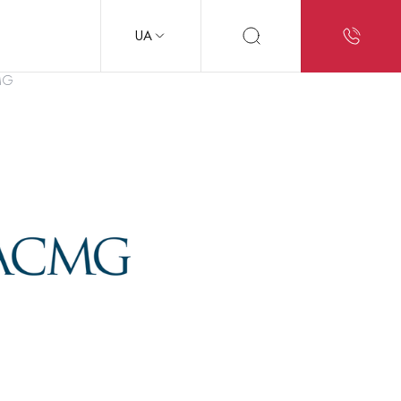
UA
CMG