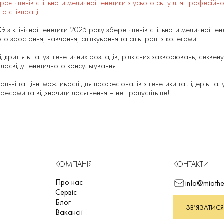
рає членів спільноти медичної генетики з усього світу для професійн
та співпраці.
з клінічної генетики 2025 року збере членів спільноти медичної гене
го зростання, навчання, спілкування та співпраці з колегами.
дкриття в галузі генетичних розладів, рідкісних захворювань, секвен
 досвіду генетичного консультування.
альні та цінні можливості для професіоналів з генетики та лідерів гал
тересами та відзначити досягнення – не пропустіть це!
КОМПАНІЯ
КОНТАКТИ
Про нас
info@miothe
Сервіс
Блог
ЗВ’ЯЗАТИСЯ
Вакансії