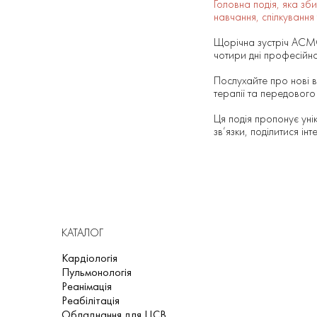
Головна подія, яка зби
навчання, спілкування 
Щорічна зустріч ACMG 
чотири дні професійно
Послухайте про нові ві
терапії та передового
Ця подія пропонує унік
зв’язки, поділитися ін
КАТАЛОГ
Кардіологія
Пульмонологія
Реанімація
Реабілітація
Обладнання для ЦСВ