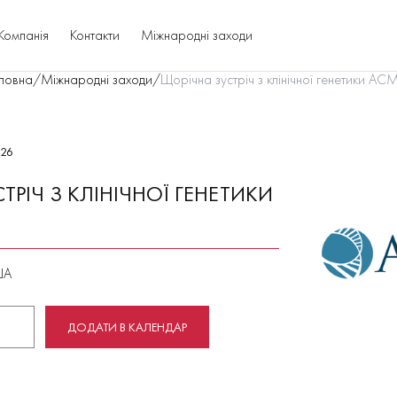
Компанія
Контакти
Міжнародні заходи
ловна
/
Міжнародні заходи
/
Щорічна зустріч з клінічної генетики A
026
ТРІЧ З КЛІНІЧНОЇ ГЕНЕТИКИ
ША
ДОДАТИ В КАЛЕНДАР