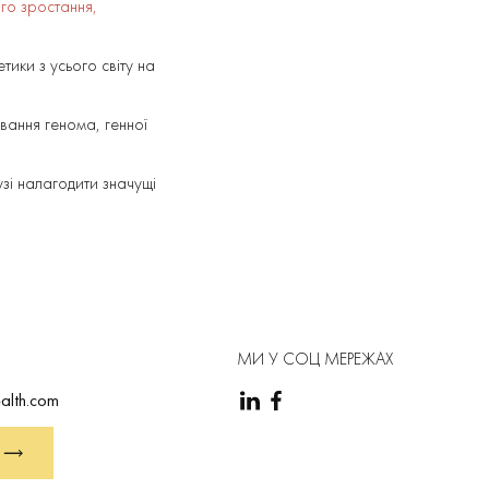
ого зростання,
тики з усього світу на
ування генома, генної
узі налагодити значущі
МИ У СОЦ МЕРЕЖАХ
alth.com