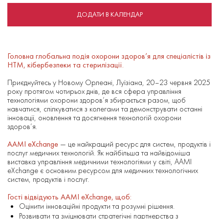
ДОДАТИ В КАЛЕНДАР
Головна глобальна подія охорони здоров’я для спеціалістів із
HTM, кібербезпеки та стерилізації.
Приєднуйтесь у Новому Орлеані, Луїзіана, 20–23 червня 2025
року протягом чотирьох днів, де вся сфера управління
технологіями охорони здоров’я збирається разом, щоб
навчатися, спілкуватися з колегами та демонструвати останні
інновації, оновлення та досягнення технологій охорони
здоров’я.
AAMI eXchange
— це найкращий ресурс для систем, продуктів і
послуг медичних технологій. Як найбільша та найвідоміша
виставка управління медичними технологіями у світі, AAMI
eXchange є основним ресурсом для медичних технологічних
систем, продуктів і послуг.
Гості відвідують AAMI eXchange, щоб:
Оцінити інноваційні продукти та розумні рішення.
Розвивати та зміцнювати стратегічні партнерства з