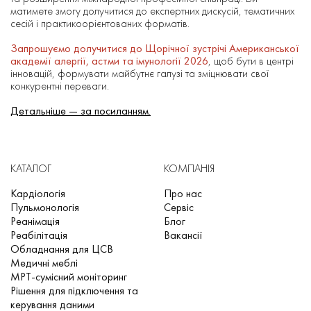
матимете змогу долучитися до експертних дискусій, тематичних
сесій і практикоорієнтованих форматів.
Запрошуємо долучитися
до
Щорічної зустрічі Американської
академії алергії, астми та імунології 2026
, щоб бути в центрі
інновацій, формувати майбутнє галузі та зміцнювати свої
конкурентні переваги.
Детальніше — за посиланням.
КАТАЛОГ
КОМПАНІЯ
Кардіологія
Про нас
Пульмонологія
Сервіс
Реанімація
Блог
Реабілітація
Вакансії
Обладнання для ЦСВ
Медичні меблі
МРТ-сумісний моніторинг
Рішення для підключення та
керування даними