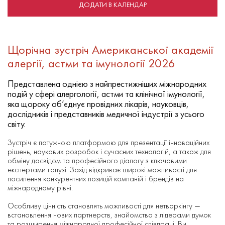
ДОДАТИ В КАЛЕНДАР
Щорічна зустріч Американської академії
алергії, астми та імунології 2026
Представлена однією з найпрестижніших міжнародних
подій у сфері алергології, астми та клінічної імунології,
яка щороку об’єднує провідних лікарів, науковців,
дослідників і представників медичної індустрії з усього
світу.
Зустріч є потужною платформою для презентації інноваційних
рішень, наукових розробок і сучасних технологій, а також для
обміну досвідом та професійного діалогу з ключовими
експертами галузі. Захід відкриває широкі можливості для
посилення конкурентних позицій компаній і брендів на
міжнародному рівні.
Особливу цінність становлять можливості для нетворкінгу —
встановлення нових партнерств, знайомство з лідерами думок
та розширення міжнародної професійної співпраці. Ви