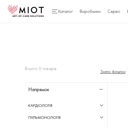
Каталог
Виробники
Сервіс
Всього
0
товарів
Зняти фільтри
Напрямок
КАРДІОЛОГІЯ
Електрокардіографи
(
5
)
ПУЛЬМОНОЛОГІЯ
Електрокардіографи на базі ПК
(
4
)
Спірографи
(
2
)
Моніторинг ЕКГ і АТ за Холтером
(
5
)