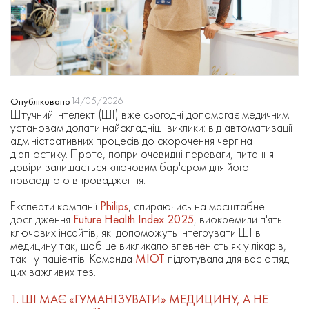
14/05/2026
Опубліковано
Штучний інтелект (ШІ) вже сьогодні допомагає медичним
установам долати найскладніші виклики: від автоматизації
адміністративних процесів до скорочення черг на
діагностику. Проте, попри очевидні переваги, питання
довіри залишається ключовим бар'єром для його
повсюдного впровадження.
Експерти компанії
Philips
, спираючись на масштабне
дослідження
Future Health Index 2025
, виокремили п'ять
ключових інсайтів, які допоможуть інтегрувати ШІ в
медицину так, щоб це викликало впевненість як у лікарів,
так і у пацієнтів. Команда
МІОТ
підготувала для вас огляд
цих важливих тез.
1. ШІ МАЄ «ГУМАНІЗУВАТИ» МЕДИЦИНУ, А НЕ