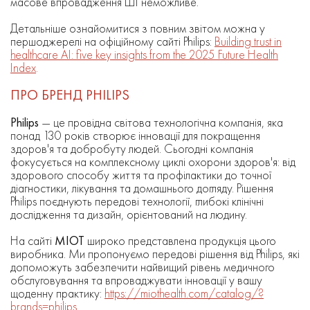
масове впровадження ШІ неможливе.
Детальніше ознайомитися з повним звітом можна у
першоджерелі на офіційному сайті Philips:
Building trust in
healthcare AI: five key insights from the 2025 Future Health
Index
.
ПРО БРЕНД PHILIPS
Philips
— це провідна світова технологічна компанія, яка
понад 130 років створює інновації для покращення
здоров'я та добробуту людей. Сьогодні компанія
фокусується на комплексному циклі охорони здоров'я: від
здорового способу життя та профілактики до точної
діагностики, лікування та домашнього догляду. Рішення
Philips поєднують передові технології, глибокі клінічні
дослідження та дизайн, орієнтований на людину.
На сайті
МІОТ
широко представлена продукція цього
виробника. Ми пропонуємо передові рішення від Philips, які
допоможуть забезпечити найвищий рівень медичного
обслуговування та впроваджувати інновації у вашу
щоденну практику:
https://miothealth.com/catalog/?
brands=philips