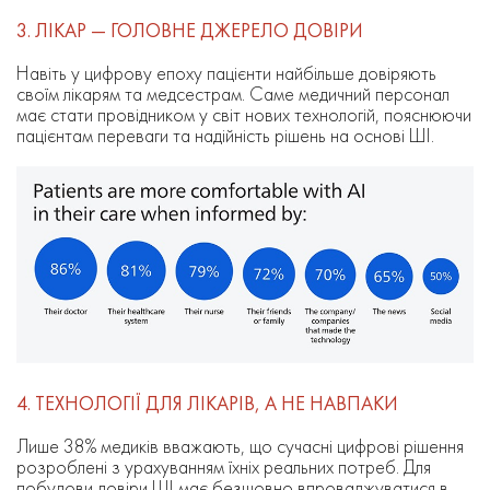
3. ЛІКАР — ГОЛОВНЕ ДЖЕРЕЛО ДОВІРИ
Навіть у цифрову епоху пацієнти найбільше довіряють
своїм лікарям та медсестрам. Саме медичний персонал
має стати провідником у світ нових технологій, пояснюючи
пацієнтам переваги та надійність рішень на основі ШІ.
4. ТЕХНОЛОГІЇ ДЛЯ ЛІКАРІВ, А НЕ НАВПАКИ
Лише 38% медиків вважають, що сучасні цифрові рішення
розроблені з урахуванням їхніх реальних потреб. Для
побудови довіри ШІ має безшовно впроваджуватися в