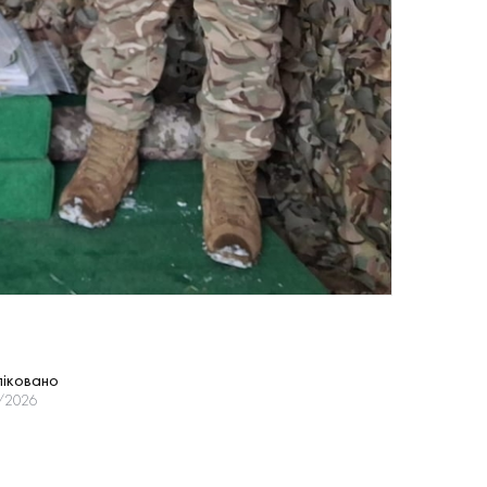
іковано
/2026