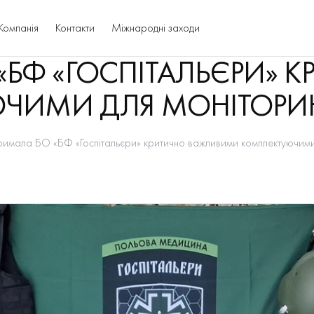
Компанія
Контакти
Міжнародні заходи
 «БФ «ГОСПІТАЛЬЄРИ»
ЧИМИ ДЛЯ МОНІТОРИНГ
римала БО «БФ «Госпітальєри» критично важливими комплектуючими д