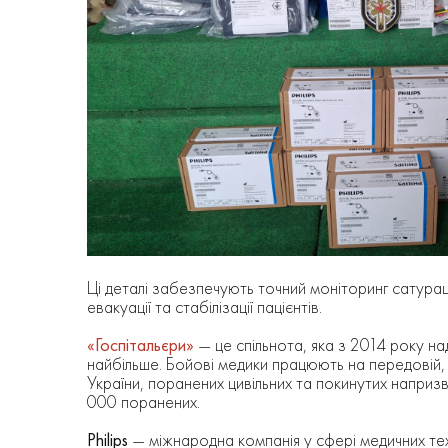
Ці деталі забезпечують точний моніторинг сатураці
евакуації та стабілізації пацієнтів.
«Госпітальєри»
— це спільнота, яка з 2014 року н
найбільше. Бойові медики працюють на передовій,
України, поранених цивільних та покинутих наприз
000 поранених.
Philips
— міжнародна компанія у сфері медичних тех