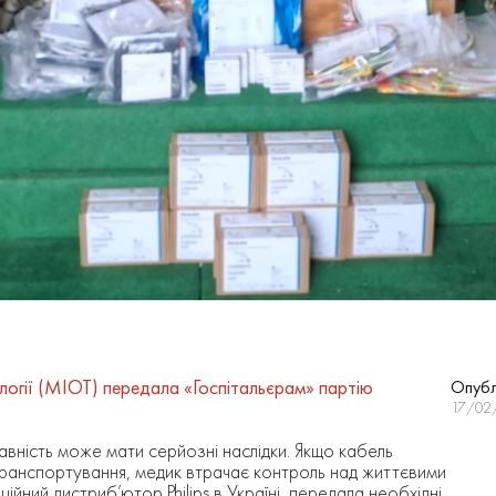
логії (MIOT) передала «Госпітальєрам» партію
Опубл
17/02
авність може мати серйозні наслідки. Якщо кабель
транспортування, медик втрачає контроль над життєвими
йний дистриб’ютор Philips в Україні, передала необхідні