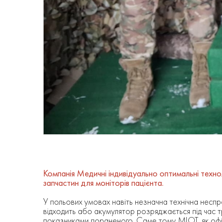
Компанія Медичні індивідуально оптимальні техно
запчастин для моніторів пацієнта.
У польових умовах навіть незначна технічна неспр
відходить або акумулятор розряджається під час 
показниками пораненого. Саме тому МІОТ, як офіці