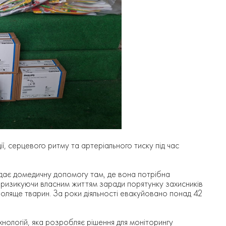
ї, серцевого ритму та артеріального тиску під час
адає домедичну допомогу там, де вона потрібна
 ризикуючи власним життям заради порятунку захисників
воляще тварин. За роки діяльності евакуйовано понад 42
нологій, яка розробляє рішення для моніторингу