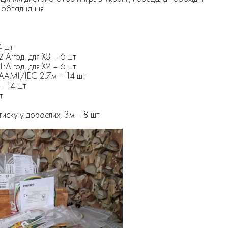
 обладнання.
4 шт
2 А·год, для Х3 – 6 шт
1·А год, для X2 – 6 шт
, AAMI/IEC 2.7м – 14 шт
– 14 шт
т
тиску у дорослих, 3м – 8 шт